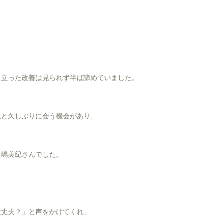
目立った改善は見られず半ば諦めていました。
生と久しぶりに会う機会があり、
田嶋美紀さんでした。
大丈夫？」と声をかけてくれ、