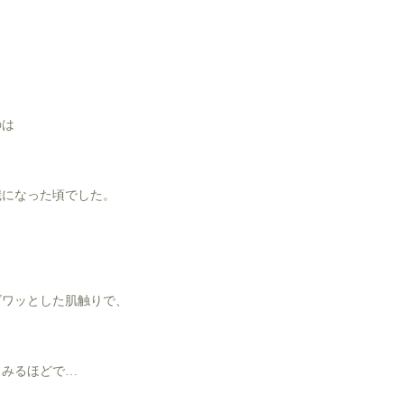
のは
歳になった頃でした。
ゴワッとした肌触りで、
しみるほどで…