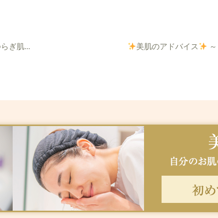
らぎ肌...
美肌のアドバイス
～