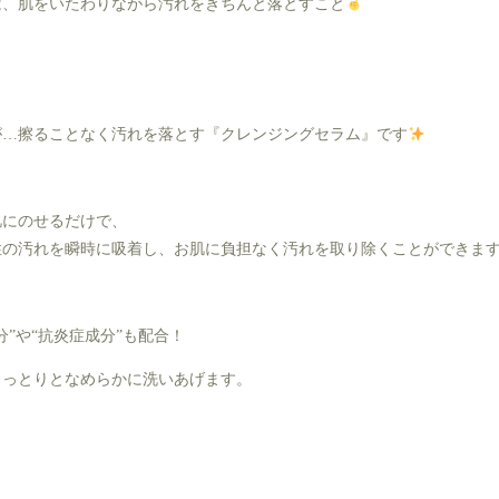
は、肌をいたわりながら汚れをきちんと落とすこと
が…擦ることなく汚れを落とす『クレンジングセラム』です
肌にのせるだけで、
性の汚れを瞬時に吸着し、お肌に負担なく汚れを取り除くことができま
”や“抗炎症成分”も配合！
しっとりとなめらかに洗いあげます。